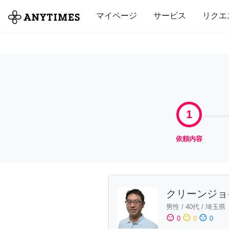
全て
修理・組立
家事
引っ越し
マイページ
サービス
リクエ
1
依頼内容
クリーンジョ
男性
/
40代
/
埼玉県
sentiment_satisfied
sentiment_neutral
sentiment_dissatisfied
0
0
0