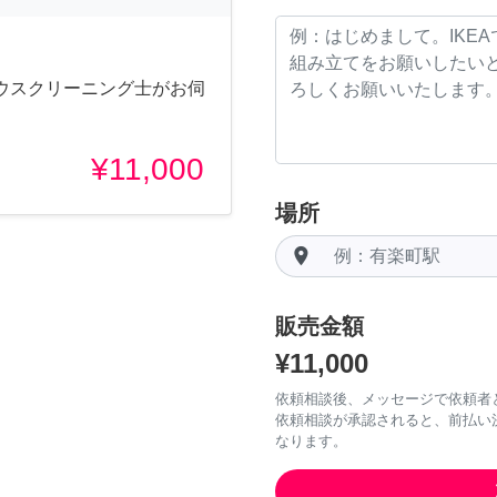
ウスクリーニング士がお伺
¥11,000
場所
room
販売金額
¥11,000
依頼相談後、メッセージで依頼者
依頼相談が承認されると、前払い
なります。