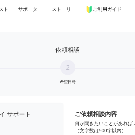
more_horiz
インテリア
趣味・習い事
ペット
料理
スト
サポーター
ストーリー
ご利用ガイド
依頼相談
2
希望日時
ご依頼相談内容
イ サポート
何か聞きたいことがあれば
（文字数は500字以内）