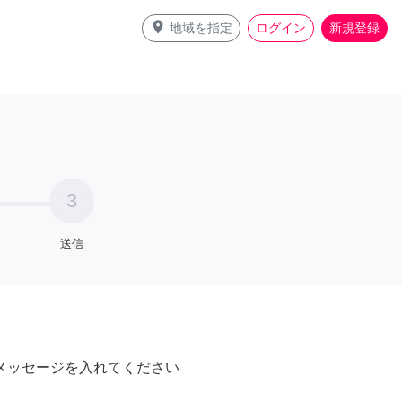
place
地域を指定
ログイン
新規登録
3
送信
メッセージを入れてください