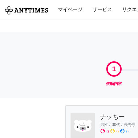
全て
修理・組立
家事
引っ越し
マイページ
サービス
リクエ
1
依頼内容
ナッちー
男性
/
30代
/
長野県
sentiment_satisfied
sentiment_neutral
sentiment_dissatisfied
0
0
0