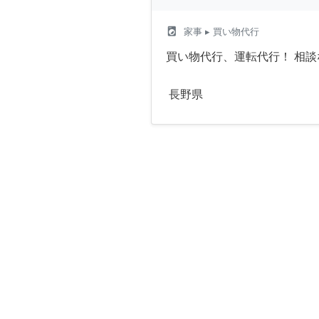
local_laundry_service
家事
▸ 買い物代行
買い物代行、運転代行！ 相談
長野県