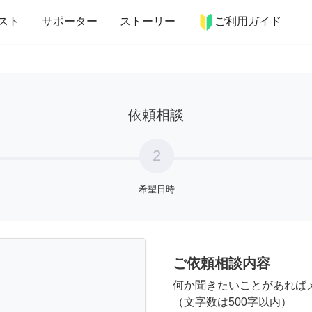
more_horiz
インテリア
趣味・習い事
ペット
料理
スト
サポーター
ストーリー
ご利用ガイド
依頼相談
2
希望日時
ご依頼相談内容
何か聞きたいことがあれば
（文字数は500字以内）