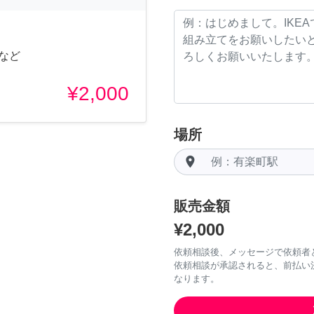
など
¥2,000
場所
room
販売金額
¥2,000
依頼相談後、メッセージで依頼者
依頼相談が承認されると、前払い
なります。