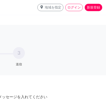
place
地域を指定
ログイン
新規登録
3
送信
メッセージを入れてください