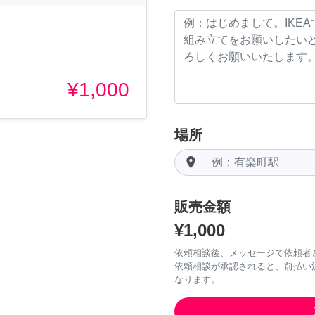
¥1,000
場所
room
販売金額
¥1,000
依頼相談後、メッセージで依頼者
依頼相談が承認されると、前払い
なります。