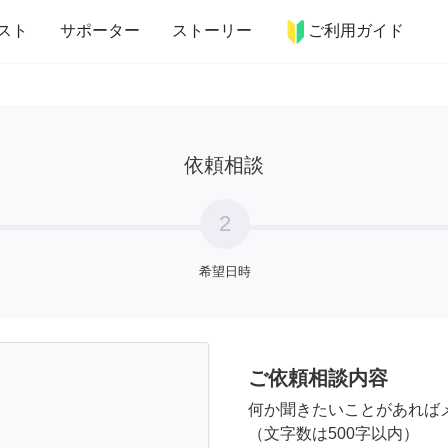
more_horiz
インテリア
趣味・習い事
ペット
料理
スト
サポーター
ストーリー
ご利用ガイド
依頼相談
2
希望日時
ご依頼相談内容
何か聞きたいことがあれば
（文字数は500字以内）