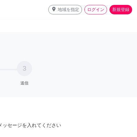
place
地域を指定
ログイン
新規登録
3
送信
メッセージを入れてください