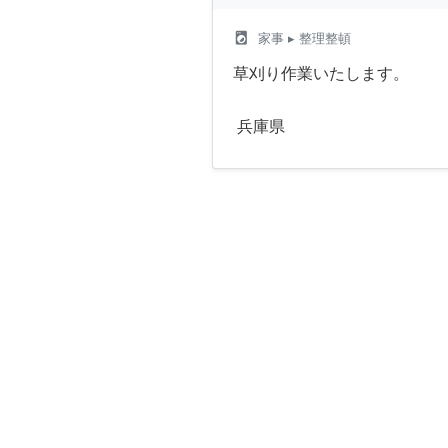
local_laundry_service
家事
▸ 整理整頓
草刈り作業いたします。
兵庫県