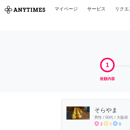
全て
修理・組立
家事
引っ越し
マイページ
サービス
リクエ
1
依頼内容
そらやま
男性
/
50代
/
大阪府
sentiment_satisfied
sentiment_neutral
sentiment_dissatisfied
2
0
0