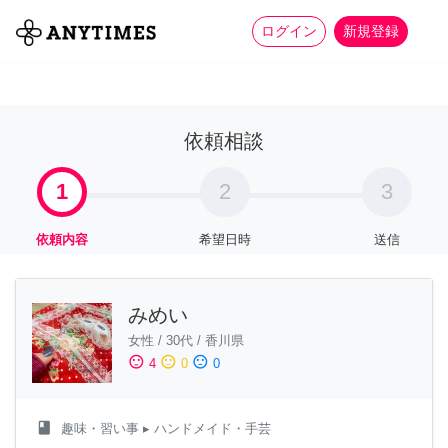
more_horiz
全て
修理・組立
家事
ログイン
新規登録
依頼相談
1
2
3
依頼内容
希望日時
送信
みめい
女性
/
30代
/
香川県
sentiment_satisfied
sentiment_neutral
sentiment_dissatisfied
4
0
0
class
趣味・習い事
▸ ハンドメイド・手芸