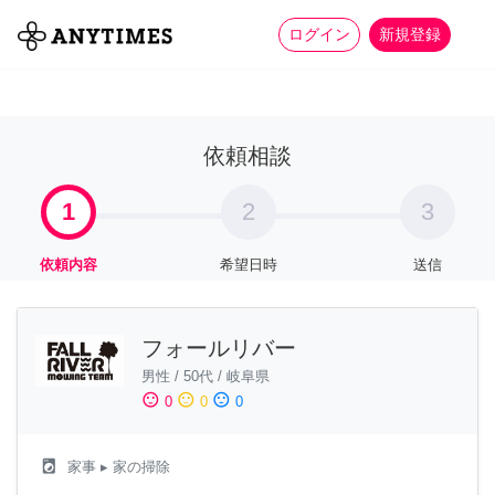
more_horiz
全て
修理・組立
家事
ログイン
新規登録
依頼相談
1
2
3
依頼内容
希望日時
送信
フォールリバー
男性
/
50代
/
岐阜県
sentiment_satisfied
sentiment_neutral
sentiment_dissatisfied
0
0
0
local_laundry_service
家事
▸ 家の掃除