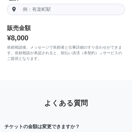
room
販売金額
¥8,000
依頼相談後、メッセージで依頼者と仕事詳細のすり合わせができま
す。依頼相談が承認されると、前払い決済（本契約）→サービスの
ご提供となります。
よくある質問
チケットの金額は変更できますか？