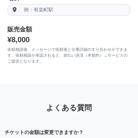
room
販売金額
¥8,000
依頼相談後、メッセージで依頼者と仕事詳細のすり合わせができま
す。依頼相談が承認されると、前払い決済（本契約）→サービスの
ご提供となります。
よくある質問
チケットの金額は変更できますか？