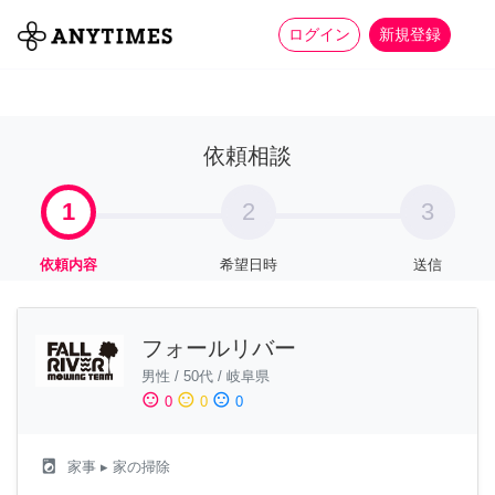
more_horiz
全て
修理・組立
家事
ログイン
新規登録
依頼相談
1
2
3
依頼内容
希望日時
送信
フォールリバー
男性
/
50代
/
岐阜県
sentiment_satisfied
sentiment_neutral
sentiment_dissatisfied
0
0
0
local_laundry_service
家事
▸ 家の掃除