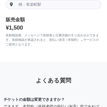
room
販売金額
¥1,500
依頼相談後、メッセージで依頼者と仕事詳細のすり合わせができま
す。依頼相談が承認されると、前払い決済（本契約）→サービスの
ご提供となります。
よくある質問
チケットの金額は変更できますか？
できます。本契約（依頼者様の前払い決済）前であれば、