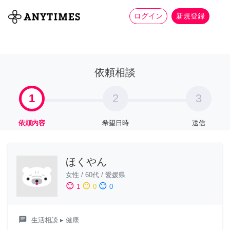
more_horiz
全て
修理・組立
家事
ログイン
新規登録
依頼相談
1
2
3
依頼内容
希望日時
送信
ほくやん
女性
/
60代
/
愛媛県
sentiment_satisfied
sentiment_neutral
sentiment_dissatisfied
1
0
0
chat
生活相談
▸ 健康