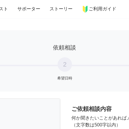
more_horiz
インテリア
趣味・習い事
ペット
料理
スト
サポーター
ストーリー
ご利用ガイド
依頼相談
2
希望日時
ご依頼相談内容
何か聞きたいことがあれば
（文字数は500字以内）