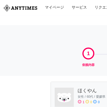
全て
修理・組立
家事
引っ越し
マイページ
サービス
リクエ
1
依頼内容
ほくやん
女性
/
60代
/
愛媛県
sentiment_satisfied
sentiment_neutral
sentiment_dissatisfied
1
0
0