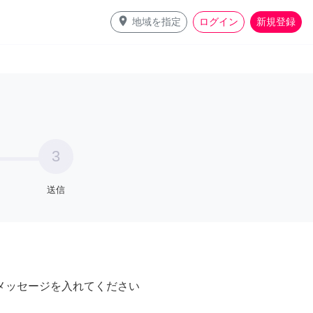
place
地域を指定
ログイン
新規登録
3
送信
メッセージを入れてください