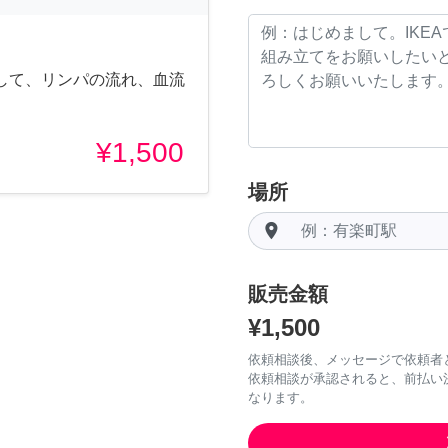
して、リンパの流れ、血流
¥1,500
場所
room
販売金額
¥1,500
依頼相談後、メッセージで依頼者
依頼相談が承認されると、前払い
なります。