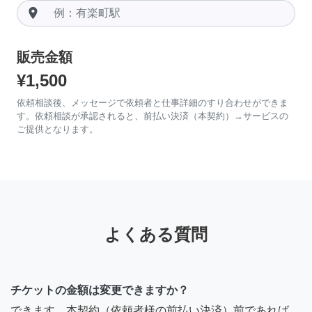
room
販売金額
¥1,500
依頼相談後、メッセージで依頼者と仕事詳細のすり合わせができま
す。依頼相談が承認されると、前払い決済（本契約）→サービスの
ご提供となります。
よくある質問
チケットの金額は変更できますか？
できます。本契約（依頼者様の前払い決済）前であれば、