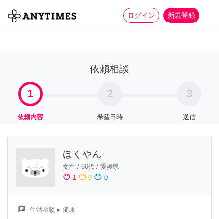
more_horiz
全て
修理・組立
家事
ログイン
新規登録
依頼相談
1
2
3
依頼内容
希望日時
送信
ほくやん
女性
/
60代
/
愛媛県
sentiment_satisfied
sentiment_neutral
sentiment_dissatisfied
1
0
0
chat
生活相談
▸ 健康