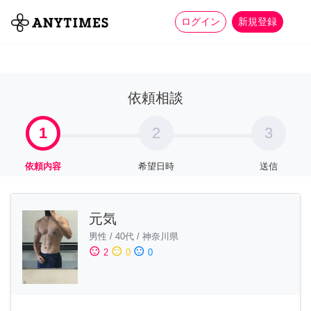
more_horiz
全て
修理・組立
家事
ログイン
新規登録
依頼相談
1
2
3
依頼内容
希望日時
送信
元気
男性
/
40代
/
神奈川県
sentiment_satisfied
sentiment_neutral
sentiment_dissatisfied
2
0
0