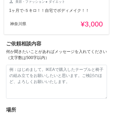
checkroom
美容・ファッション
▸ ダイエット
1ヶ月で-５キロ！！自宅でボディメイク！！
¥3,000
神奈川県
ご依頼相談内容
何か聞きたいことがあればメッセージを入れてください
（文字数は500字以内）
場所