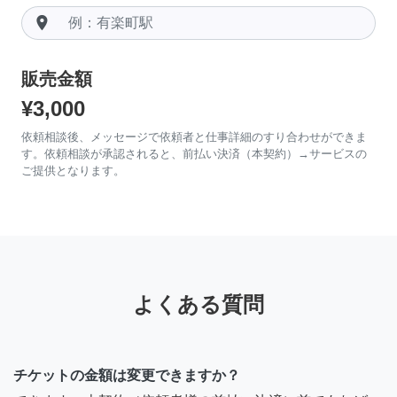
room
販売金額
¥3,000
依頼相談後、メッセージで依頼者と仕事詳細のすり合わせができま
す。依頼相談が承認されると、前払い決済（本契約）→サービスの
ご提供となります。
よくある質問
チケットの金額は変更できますか？