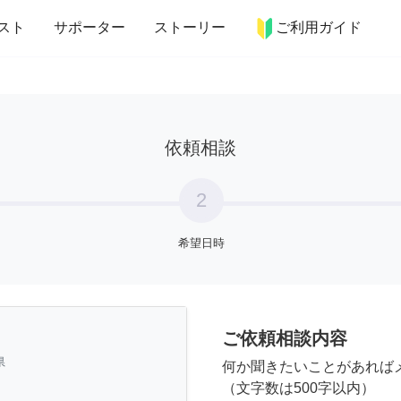
more_horiz
インテリア
趣味・習い事
ペット
料理
スト
サポーター
ストーリー
ご利用ガイド
依頼相談
2
希望日時
ご依頼相談内容
県
何か聞きたいことがあれば
（文字数は500字以内）