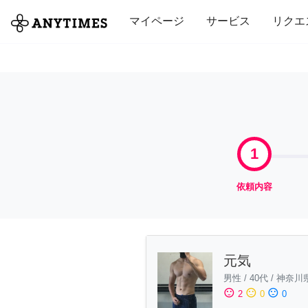
全て
修理・組立
家事
引っ越し
マイページ
サービス
リクエ
1
依頼内容
元気
男性
/
40代
/
神奈川
sentiment_satisfied
sentiment_neutral
sentiment_dissatisfied
2
0
0