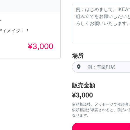
ト
ディメイク！！
¥3,000
場所
room
販売金額
¥3,000
依頼相談後、メッセージで依頼者
依頼相談が承認されると、前払い
なります。