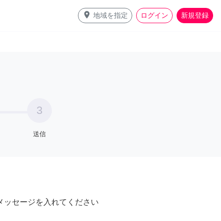
place
地域を指定
ログイン
新規登録
3
送信
メッセージを入れてください