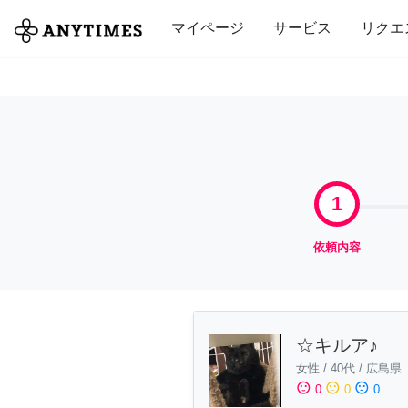
全て
修理・組立
家事
引っ越し
マイページ
サービス
リクエ
1
依頼内容
☆キルア♪
女性
/
40代
/
広島県
sentiment_satisfied
sentiment_neutral
sentiment_dissatisfied
0
0
0