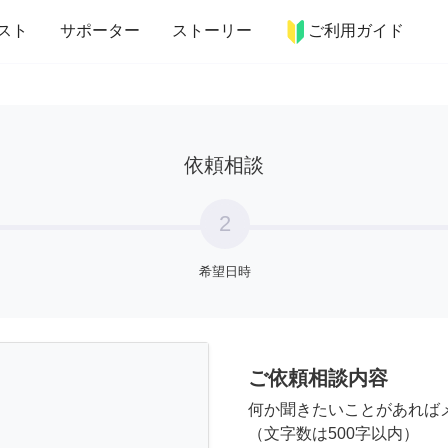
more_horiz
インテリア
趣味・習い事
ペット
料理
スト
サポーター
ストーリー
ご利用ガイド
依頼相談
2
希望日時
ご依頼相談内容
何か聞きたいことがあれば
（文字数は500字以内）