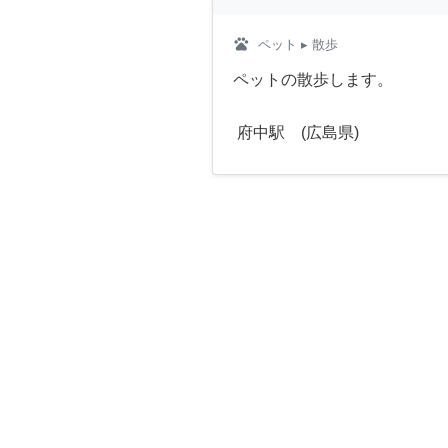
pets
ペット
▸ 散歩
ペットの散歩します。
府中駅 (広島県)