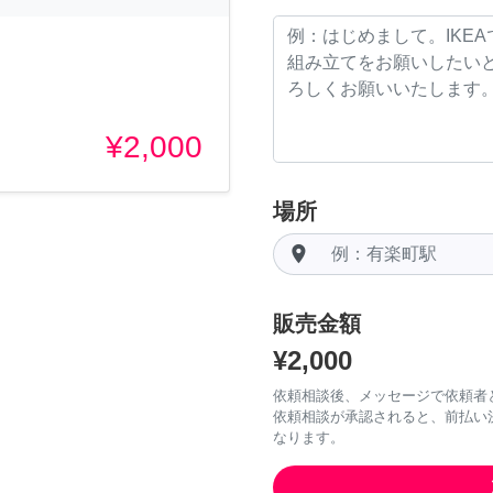
¥2,000
場所
room
販売金額
¥2,000
依頼相談後、メッセージで依頼者
依頼相談が承認されると、前払い
なります。