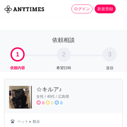
more_horiz
全て
修理・組立
家事
ログイン
新規登録
依頼相談
1
2
3
依頼内容
希望日時
送信
☆キルア♪
女性
/
40代
/
広島県
sentiment_satisfied
sentiment_neutral
sentiment_dissatisfied
0
0
0
pets
ペット
▸ 散歩