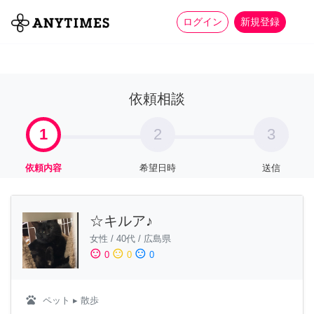
more_horiz
全て
修理・組立
家事
ログイン
新規登録
依頼相談
1
2
3
依頼内容
希望日時
送信
☆キルア♪
女性
/
40代
/
広島県
sentiment_satisfied
sentiment_neutral
sentiment_dissatisfied
0
0
0
pets
ペット
▸ 散歩