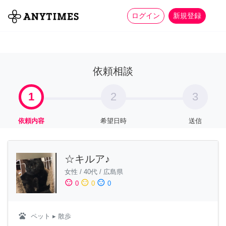
more_horiz
全て
修理・組立
家事
ログイン
新規登録
依頼相談
1
2
3
依頼内容
希望日時
送信
☆キルア♪
女性
/
40代
/
広島県
sentiment_satisfied
sentiment_neutral
sentiment_dissatisfied
0
0
0
pets
ペット
▸ 散歩