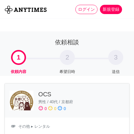
more_horiz
全て
修理・組立
家事
ログイン
新規登録
依頼相談
1
2
3
依頼内容
希望日時
送信
OCS
男性
/
40代
/
京都府
sentiment_satisfied
sentiment_neutral
sentiment_dissatisfied
0
0
0
attachment
その他
▸ レンタル