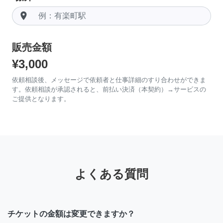
room
販売金額
¥3,000
依頼相談後、メッセージで依頼者と仕事詳細のすり合わせができま
す。依頼相談が承認されると、前払い決済（本契約）→サービスの
ご提供となります。
よくある質問
チケットの金額は変更できますか？