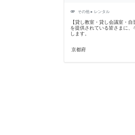
attachment
その他
▸ レンタル
【貸し教室・貸し会議室・自
を提供されている皆さまに、
します。
京都府