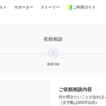
more_horiz
インテリア
趣味・習い事
ペット
料理
スト
サポーター
ストーリー
ご利用ガイド
依頼相談
2
希望日時
ご依頼相談内容
何か聞きたいことがあれば
（文字数は500字以内）