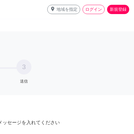
place
地域を指定
ログイン
新規登録
3
送信
メッセージを入れてください