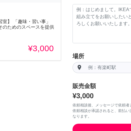
習室】 「趣味・習い事」
そのためのスペースを提供
¥3,000
場所
room
販売金額
¥3,000
依頼相談後、メッセージで依頼者
依頼相談が承認されると、前払い
なります。