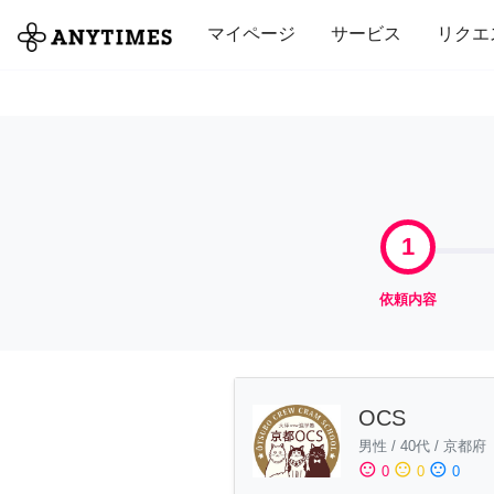
全て
修理・組立
家事
引っ越し
マイページ
サービス
リクエ
1
依頼内容
OCS
男性
/
40代
/
京都府
sentiment_satisfied
sentiment_neutral
sentiment_dissatisfied
0
0
0