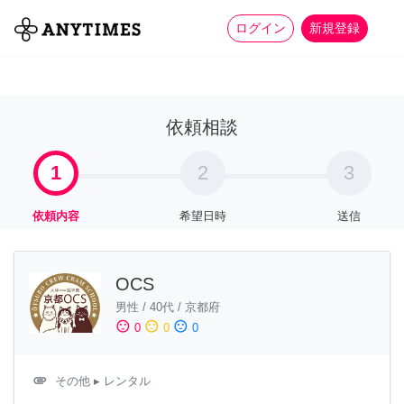
more_horiz
全て
修理・組立
家事
ログイン
新規登録
依頼相談
1
2
3
依頼内容
希望日時
送信
OCS
男性
/
40代
/
京都府
sentiment_satisfied
sentiment_neutral
sentiment_dissatisfied
0
0
0
attachment
その他
▸ レンタル