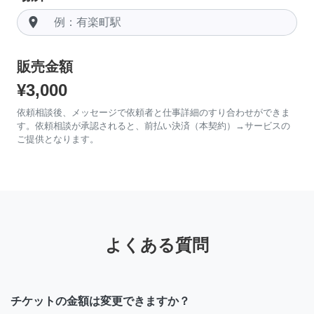
room
販売金額
¥3,000
依頼相談後、メッセージで依頼者と仕事詳細のすり合わせができま
す。依頼相談が承認されると、前払い決済（本契約）→サービスの
ご提供となります。
よくある質問
チケットの金額は変更できますか？