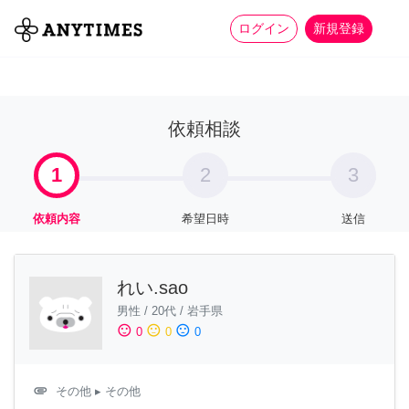
more_horiz
全て
修理・組立
家事
ログイン
新規登録
依頼相談
1
2
3
依頼内容
希望日時
送信
れい.sao
男性
/
20代
/
岩手県
sentiment_satisfied
sentiment_neutral
sentiment_dissatisfied
0
0
0
attachment
その他
▸ その他