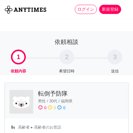
more_horiz
全て
修理・組立
家事
ログイン
新規登録
依頼相談
1
2
3
依頼内容
希望日時
送信
転倒予防隊
男性
/
30代
/
福岡県
sentiment_satisfied
sentiment_neutral
sentiment_dissatisfied
0
0
0
escalator_warning
高齢者
▸ 高齢者のお世話