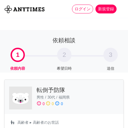
more_horiz
全て
修理・組立
家事
ログイン
新規登録
依頼相談
1
2
3
依頼内容
希望日時
送信
転倒予防隊
男性
/
30代
/
福岡県
sentiment_satisfied
sentiment_neutral
sentiment_dissatisfied
0
0
0
escalator_warning
高齢者
▸ 高齢者のお世話