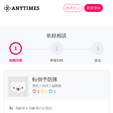
more_horiz
全て
修理・組立
家事
ログイン
新規登録
依頼相談
1
2
3
依頼内容
希望日時
送信
転倒予防隊
男性
/
30代
/
福岡県
sentiment_satisfied
sentiment_neutral
sentiment_dissatisfied
0
0
0
escalator_warning
高齢者
▸ 高齢者のお世話