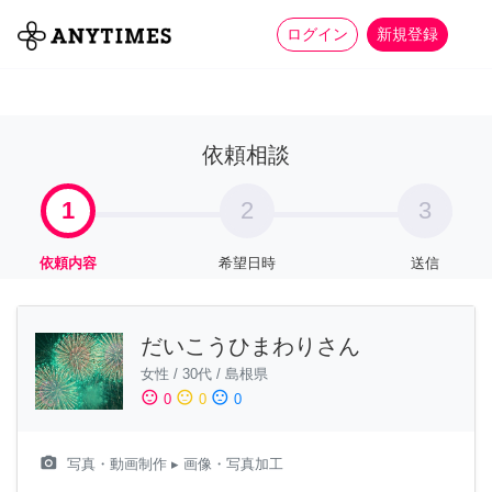
more_horiz
全て
修理・組立
家事
ログイン
新規登録
依頼相談
1
2
3
依頼内容
希望日時
送信
だいこうひまわりさん
女性
/
30代
/
島根県
sentiment_satisfied
sentiment_neutral
sentiment_dissatisfied
0
0
0
camera_alt
写真・動画制作
▸ 画像・写真加工