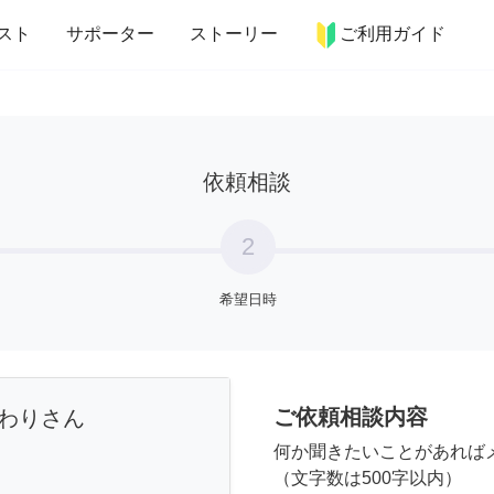
more_horiz
インテリア
趣味・習い事
ペット
料理
スト
サポーター
ストーリー
ご利用ガイド
依頼相談
2
希望日時
ご依頼相談内容
わりさん
何か聞きたいことがあれば
（文字数は500字以内）