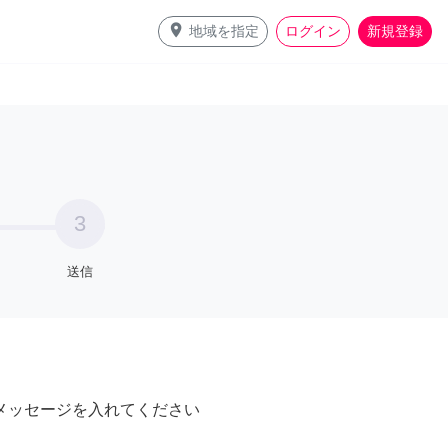
place
地域を指定
ログイン
新規登録
3
送信
メッセージを入れてください