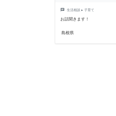
chat
生活相談
▸ 子育て
お話聞きます！
島根県