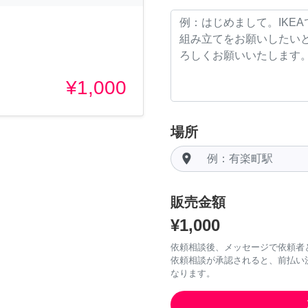
¥1,000
場所
room
販売金額
¥1,000
依頼相談後、メッセージで依頼者
依頼相談が承認されると、前払い
なります。