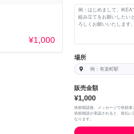
¥1,000
場所
room
販売金額
¥1,000
依頼相談後、メッセージで依頼者
依頼相談が承認されると、前払い
なります。