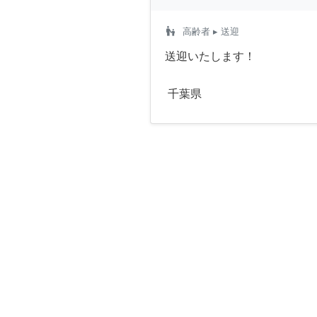
escalator_warning
高齢者
▸ 送迎
送迎いたします！
千葉県