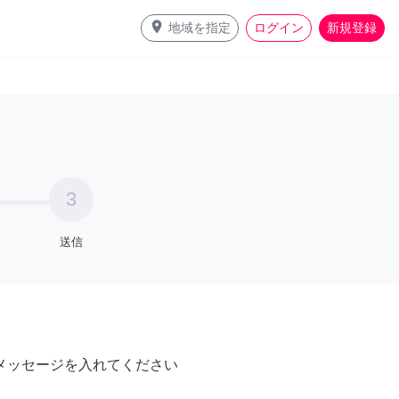
place
地域を指定
ログイン
新規登録
3
送信
メッセージを入れてください