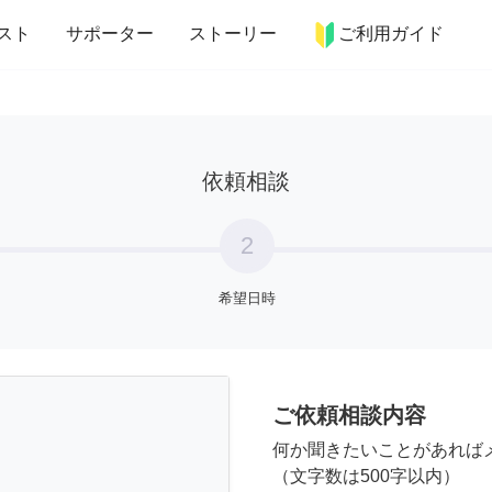
more_horiz
インテリア
趣味・習い事
ペット
料理
スト
サポーター
ストーリー
ご利用ガイド
依頼相談
2
希望日時
ご依頼相談内容
何か聞きたいことがあれば
（文字数は500字以内）