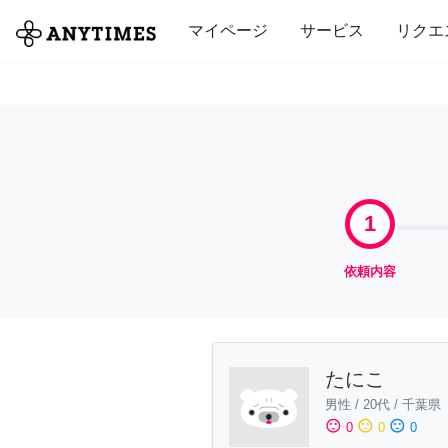
全て
修理・組立
家事
引っ越し
マイページ
サービス
リクエ
1
依頼内容
たにこ
男性
/
20代
/
千葉県
sentiment_satisfied
sentiment_neutral
sentiment_dissatisfied
0
0
0