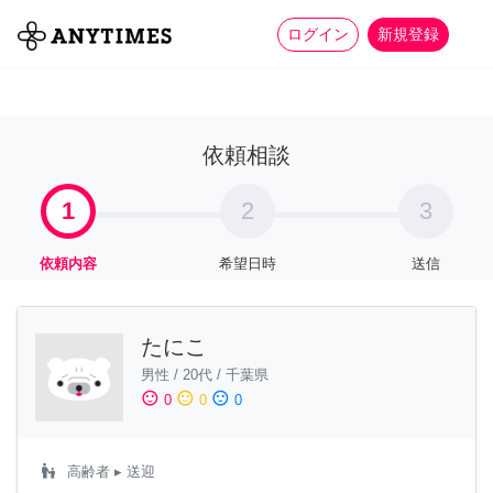
more_horiz
全て
修理・組立
家事
ログイン
新規登録
依頼相談
1
2
3
依頼内容
希望日時
送信
たにこ
男性
/
20代
/
千葉県
sentiment_satisfied
sentiment_neutral
sentiment_dissatisfied
0
0
0
escalator_warning
高齢者
▸ 送迎