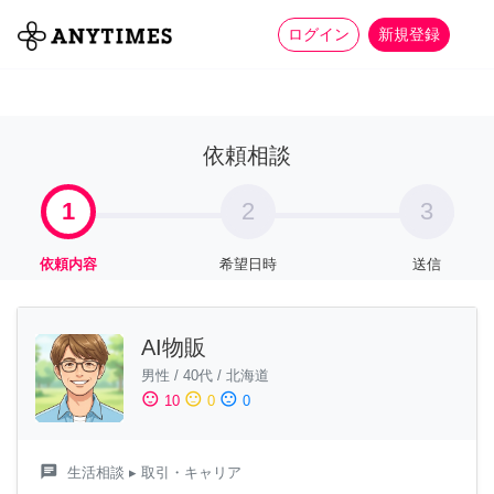
more_horiz
全て
修理・組立
家事
ログイン
新規登録
依頼相談
1
2
3
依頼内容
希望日時
送信
AI物販
男性
/
40代
/
北海道
sentiment_satisfied
sentiment_neutral
sentiment_dissatisfied
10
0
0
chat
生活相談
▸ 取引・キャリア