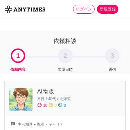
more_horiz
全て
修理・組立
家事
ログイン
新規登録
依頼相談
1
2
3
依頼内容
希望日時
送信
AI物販
男性
/
40代
/
北海道
sentiment_satisfied
sentiment_neutral
sentiment_dissatisfied
10
0
0
chat
生活相談
▸ 取引・キャリア