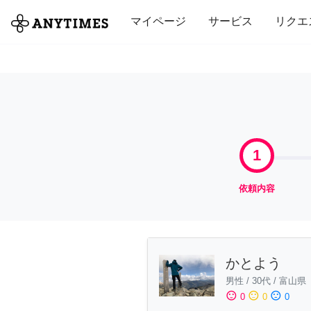
全て
修理・組立
家事
引っ越し
マイページ
サービス
リクエ
1
依頼内容
かとよう
男性
/
30代
/
富山県
sentiment_satisfied
sentiment_neutral
sentiment_dissatisfied
0
0
0