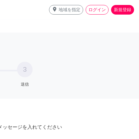
place
地域を指定
ログイン
新規登録
3
送信
メッセージを入れてください