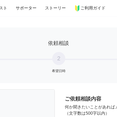
more_horiz
インテリア
趣味・習い事
ペット
料理
スト
サポーター
ストーリー
ご利用ガイド
依頼相談
2
希望日時
ご依頼相談内容
何か聞きたいことがあれば
（文字数は500字以内）