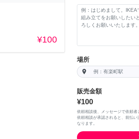
¥100
場所
room
販売金額
¥100
依頼相談後、メッセージで依頼者
依頼相談が承認されると、前払い
なります。