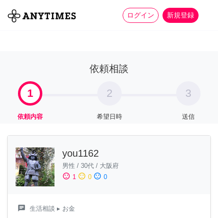
more_horiz
全て
修理・組立
家事
ログイン
新規登録
依頼相談
1
2
3
依頼内容
希望日時
送信
you1162
男性
/
30代
/
大阪府
sentiment_satisfied
sentiment_neutral
sentiment_dissatisfied
1
0
0
chat
生活相談
▸ お金