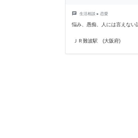
chat
生活相談
▸ 恋愛
悩み、愚痴、人には言えない
ＪＲ難波駅 (大阪府)