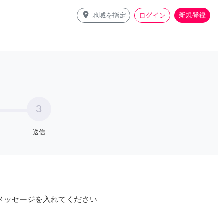
place
地域を指定
ログイン
新規登録
3
送信
メッセージを入れてください