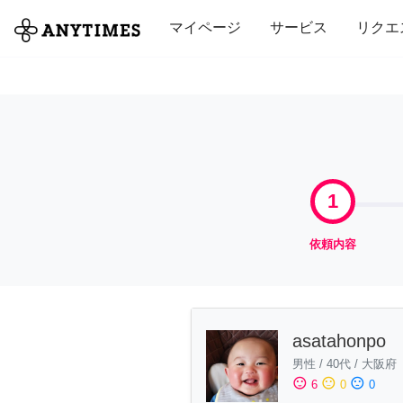
全て
修理・組立
家事
引っ越し
マイページ
サービス
リクエ
1
依頼内容
asatahonpo
男性
/
40代
/
大阪府
sentiment_satisfied
sentiment_neutral
sentiment_dissatisfied
6
0
0