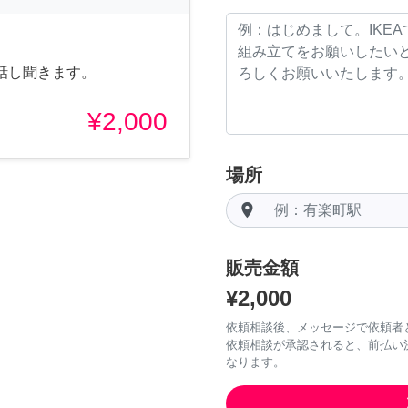
話し聞きます。
¥2,000
場所
room
販売金額
¥2,000
依頼相談後、メッセージで依頼者
依頼相談が承認されると、前払い
なります。