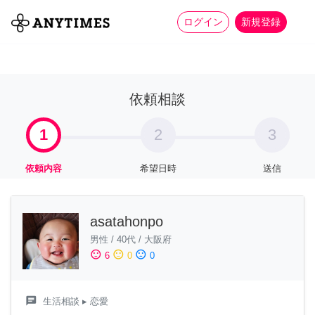
more_horiz
全て
修理・組立
家事
ログイン
新規登録
依頼相談
1
2
3
依頼内容
希望日時
送信
asatahonpo
男性
/
40代
/
大阪府
sentiment_satisfied
sentiment_neutral
sentiment_dissatisfied
6
0
0
chat
生活相談
▸ 恋愛