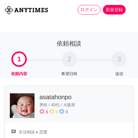
more_horiz
全て
修理・組立
家事
ログイン
新規登録
依頼相談
1
2
3
依頼内容
希望日時
送信
asatahonpo
男性
/
40代
/
大阪府
sentiment_satisfied
sentiment_neutral
sentiment_dissatisfied
6
0
0
chat
生活相談
▸ 恋愛