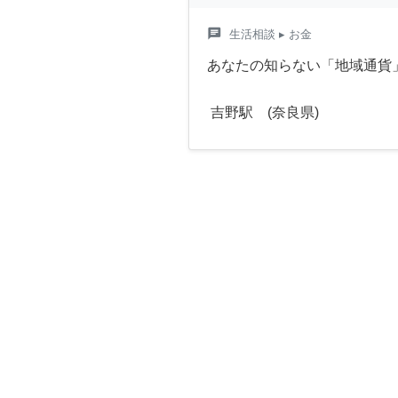
chat
生活相談
▸ お金
あなたの知らない「地域通貨
吉野駅 (奈良県)