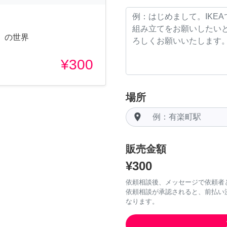
」の世界
¥300
場所
room
販売金額
¥300
依頼相談後、メッセージで依頼者
依頼相談が承認されると、前払い
なります。