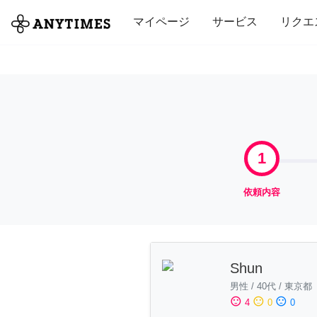
全て
修理・組立
家事
引っ越し
マイページ
サービス
リクエ
1
依頼内容
Shun
男性
/
40代
/
東京都
sentiment_satisfied
sentiment_neutral
sentiment_dissatisfied
4
0
0