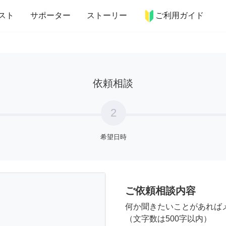
more_horiz
インテリア
趣味・習い事
ペット
料理
スト
サポーター
ストーリー
ご利用ガイド
依頼相談
2
希望日時
ご依頼相談内容
何か聞きたいことがあれば
（文字数は500字以内）