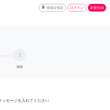
place
地域を指定
ログイン
新規登録
3
送信
メッセージを入れてください