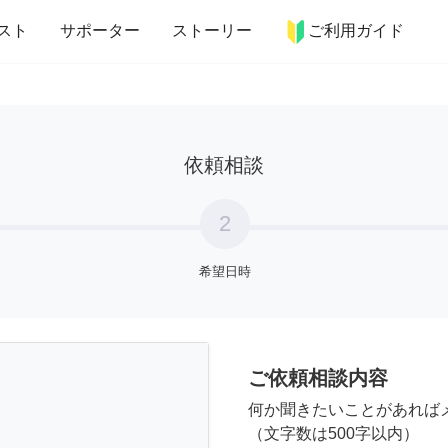
more_horiz
インテリア
趣味・習い事
ペット
料理
スト
サポーター
ストーリー
ご利用ガイド
依頼相談
2
希望日時
ご依頼相談内容
何か聞きたいことがあれば
（文字数は500字以内）