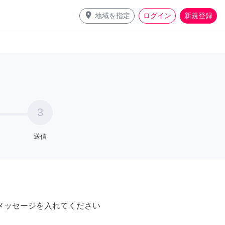
place
地域を指定
ログイン
新規登録
3
送信
メッセージを入れてください