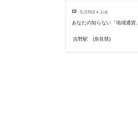
chat
生活相談
▸ お金
あなたの知らない「地域通貨
吉野駅 (奈良県)