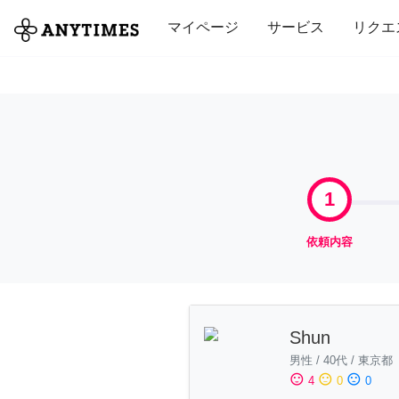
全て
修理・組立
家事
引っ越し
マイページ
サービス
リクエ
1
依頼内容
Shun
男性
/
40代
/
東京都
sentiment_satisfied
sentiment_neutral
sentiment_dissatisfied
4
0
0