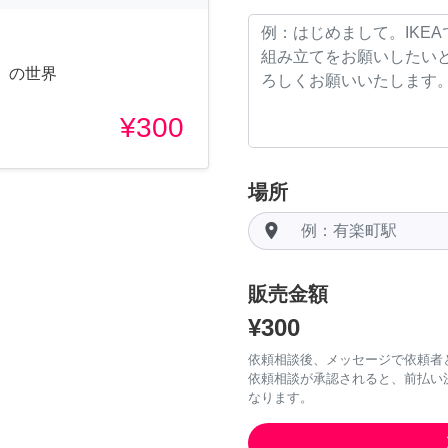
」の世界
¥300
場所
room
販売金額
¥300
依頼相談後、メッセージで依頼者
依頼相談が承認されると、前払い
なります。