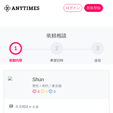
more_horiz
全て
修理・組立
家事
ログイン
新規登録
依頼相談
1
2
3
依頼内容
希望日時
送信
Shun
男性
/
40代
/
東京都
sentiment_satisfied
sentiment_neutral
sentiment_dissatisfied
4
0
0
chat
生活相談
▸ お金