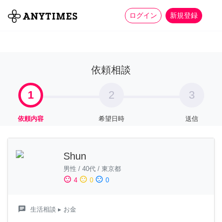
more_horiz
全て
修理・組立
家事
ログイン
新規登録
依頼相談
1
2
3
依頼内容
希望日時
送信
Shun
男性
/
40代
/
東京都
sentiment_satisfied
sentiment_neutral
sentiment_dissatisfied
4
0
0
chat
生活相談
▸ お金