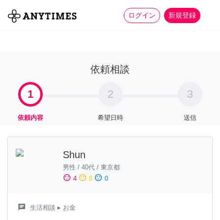
more_horiz
全て
修理・組立
家事
ログイン
新規登録
依頼相談
1
2
3
依頼内容
希望日時
送信
Shun
男性
/
40代
/
東京都
sentiment_satisfied
sentiment_neutral
sentiment_dissatisfied
4
0
0
chat
生活相談
▸ お金