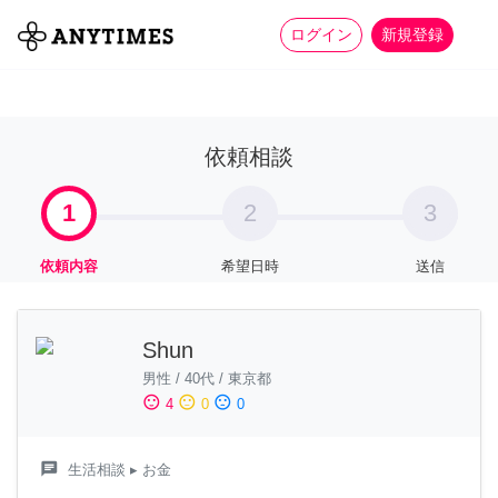
more_horiz
全て
修理・組立
家事
ログイン
新規登録
依頼相談
1
2
3
依頼内容
希望日時
送信
Shun
男性
/
40代
/
東京都
sentiment_satisfied
sentiment_neutral
sentiment_dissatisfied
4
0
0
chat
生活相談
▸ お金