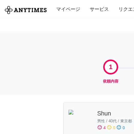
全て
修理・組立
家事
引っ越し
マイページ
サービス
リクエ
1
依頼内容
Shun
男性
/
40代
/
東京都
sentiment_satisfied
sentiment_neutral
sentiment_dissatisfied
4
0
0