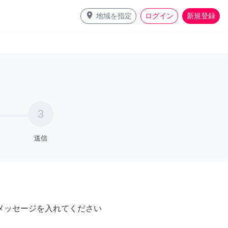
place
地域を指定
ログイン
新規登録
3
送信
メッセージを入れてください