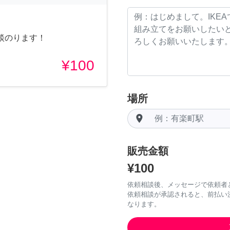
談のります！
¥100
場所
room
販売金額
¥100
依頼相談後、メッセージで依頼者
依頼相談が承認されると、前払い
なります。