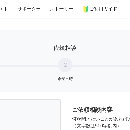
more_horiz
インテリア
趣味・習い事
ペット
料理
スト
サポーター
ストーリー
ご利用ガイド
依頼相談
2
希望日時
ご依頼相談内容
何か聞きたいことがあれば
（文字数は500字以内）