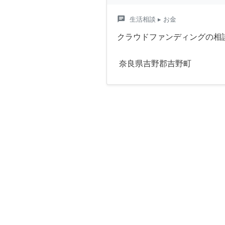
chat
生活相談
▸ お金
クラウドファンディングの相
奈良県吉野郡吉野町