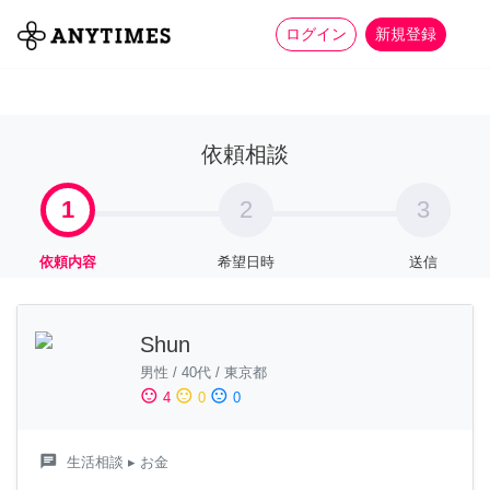
more_horiz
全て
修理・組立
家事
ログイン
新規登録
依頼相談
1
2
3
依頼内容
希望日時
送信
Shun
男性
/
40代
/
東京都
sentiment_satisfied
sentiment_neutral
sentiment_dissatisfied
4
0
0
chat
生活相談
▸ お金