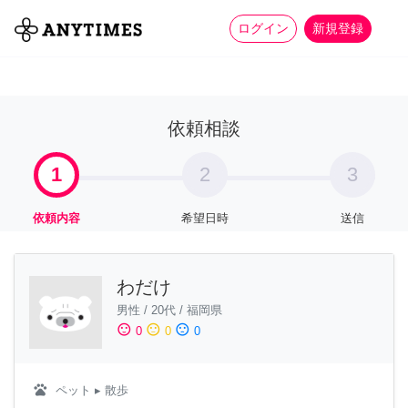
more_horiz
全て
修理・組立
家事
ログイン
新規登録
依頼相談
1
2
3
依頼内容
希望日時
送信
わだけ
男性
/
20代
/
福岡県
sentiment_satisfied
sentiment_neutral
sentiment_dissatisfied
0
0
0
pets
ペット
▸ 散歩