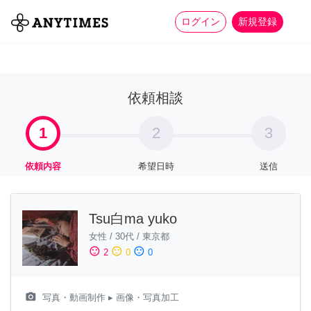
more_horiz
全て
修理・組立
家事
ログイン
新規登録
依頼相談
1
2
3
依頼内容
希望日時
送信
Tsu白ma yuko
女性
/
30代
/
東京都
sentiment_satisfied
sentiment_neutral
sentiment_dissatisfied
2
0
0
camera_alt
写真・動画制作
▸ 画像・写真加工