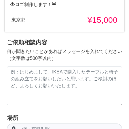
🌟ロゴ制作します！🌟
¥15,000
東京都
ご依頼相談内容
何か聞きたいことがあればメッセージを入れてください
（文字数は500字以内）
場所
room