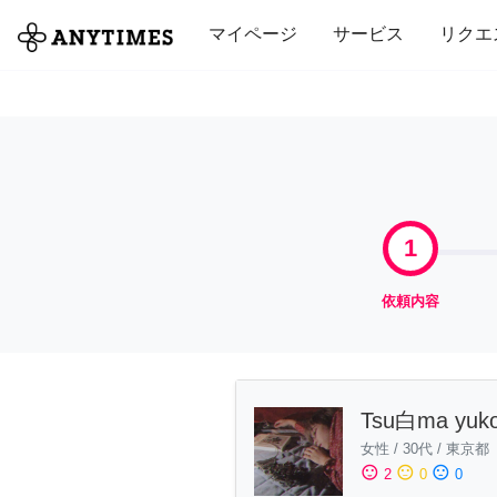
全て
修理・組立
家事
引っ越し
マイページ
サービス
リクエ
1
依頼内容
Tsu白ma yuk
女性
/
30代
/
東京都
sentiment_satisfied
sentiment_neutral
sentiment_dissatisfied
2
0
0