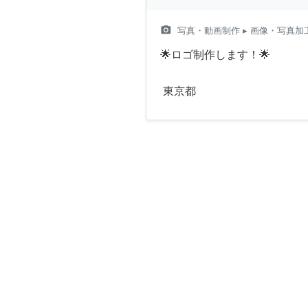
camera_alt
写真・動画制作
▸ 画像・写真加
🌟ロゴ制作します！🌟
東京都