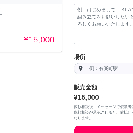
工
¥15,000
場所
room
販売金額
¥15,000
依頼相談後、メッセージで依頼者
依頼相談が承認されると、前払い
なります。