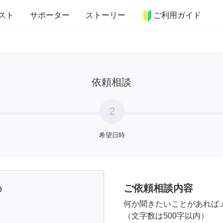
more_horiz
インテリア
趣味・習い事
ペット
料理
スト
サポーター
ストーリー
ご利用ガイド
依頼相談
2
希望日時
ご依頼相談内容
o
何か聞きたいことがあれば
（文字数は500字以内）