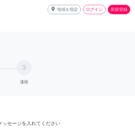
place
地域を指定
ログイン
新規登録
3
送信
メッセージを入れてください