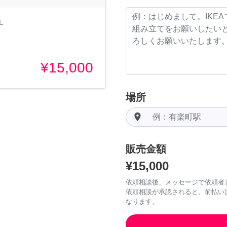
工
¥15,000
場所
room
販売金額
¥15,000
依頼相談後、メッセージで依頼者
依頼相談が承認されると、前払い
なります。