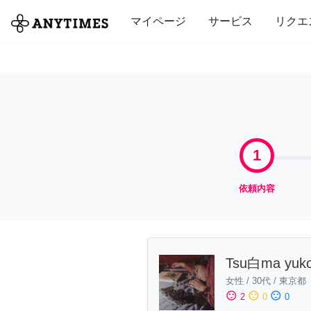
全て
修理・組立
家事
引っ越し
マイページ
サービス
リクエ
1
依頼内容
Tsu白ma yuk
女性
/
30代
/
東京都
sentiment_satisfied
sentiment_neutral
sentiment_dissatisfied
2
0
0