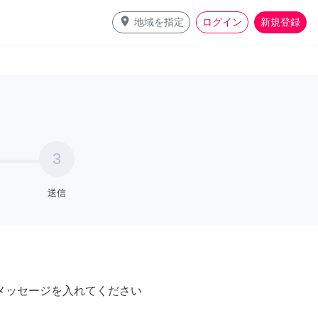
place
地域を指定
ログイン
新規登録
3
送信
メッセージを入れてください