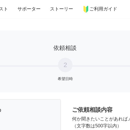
more_horiz
インテリア
趣味・習い事
ペット
料理
スト
サポーター
ストーリー
ご利用ガイド
依頼相談
2
希望日時
ご依頼相談内容
o
何か聞きたいことがあれば
（文字数は500字以内）