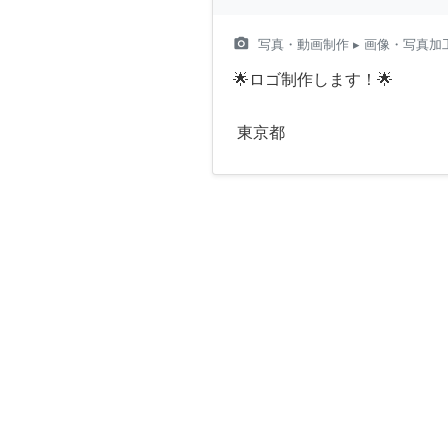
camera_alt
写真・動画制作
▸ 画像・写真加
🌟ロゴ制作します！🌟
東京都