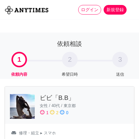
more_horiz
全て
修理・組立
家事
ログイン
新規登録
依頼相談
1
2
3
依頼内容
希望日時
送信
ビビ「B.B」
女性
/
40代
/
東京都
sentiment_satisfied
sentiment_neutral
sentiment_dissatisfied
1
2
0
weekend
修理・組立
▸ スマホ