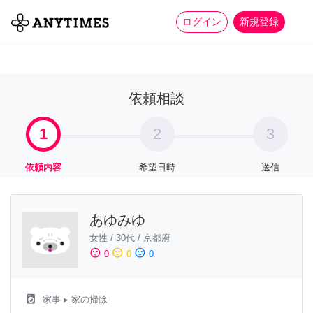
more_horiz
全て
修理・組立
家事
ログイン
新規登録
依頼相談
1
2
3
依頼内容
希望日時
送信
あゆみゆ
女性
/
30代
/
京都府
sentiment_satisfied
sentiment_neutral
sentiment_dissatisfied
0
0
0
local_laundry_service
家事
▸ 家の掃除