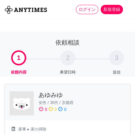
more_horiz
全て
修理・組立
家事
ログイン
新規登録
依頼相談
1
2
3
依頼内容
希望日時
送信
あゆみゆ
女性
/
30代
/
京都府
sentiment_satisfied
sentiment_neutral
sentiment_dissatisfied
0
0
0
local_laundry_service
家事
▸ 家の掃除