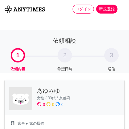
more_horiz
全て
修理・組立
家事
ログイン
新規登録
依頼相談
1
2
3
依頼内容
希望日時
送信
あゆみゆ
女性
/
30代
/
京都府
sentiment_satisfied
sentiment_neutral
sentiment_dissatisfied
0
0
0
local_laundry_service
家事
▸ 家の掃除