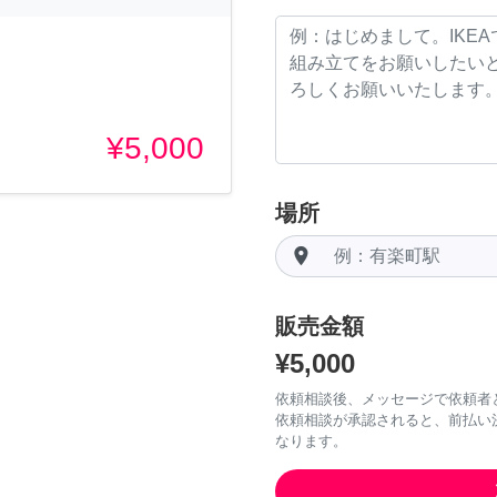
¥5,000
場所
room
販売金額
¥5,000
依頼相談後、メッセージで依頼者
依頼相談が承認されると、前払い
なります。