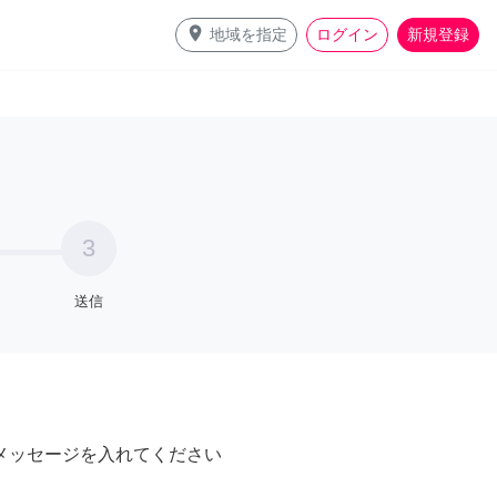
place
地域を指定
ログイン
新規登録
3
送信
メッセージを入れてください