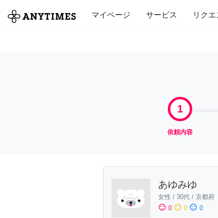
全て
修理・組立
家事
引っ越し
マイページ
サービス
リクエ
1
依頼内容
あゆみゆ
女性
/
30代
/
京都府
sentiment_satisfied
sentiment_neutral
sentiment_dissatisfied
0
0
0