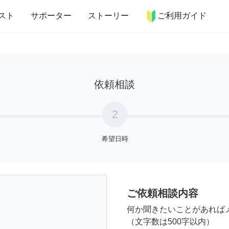
more_horiz
インテリア
趣味・習い事
ペット
料理
スト
サポーター
ストーリー
ご利用ガイド
依頼相談
2
希望日時
ご依頼相談内容
何か聞きたいことがあれば
（文字数は500字以内）