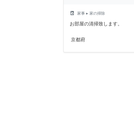
local_laundry_service
家事
▸ 家の掃除
お部屋の清掃致します。
京都府